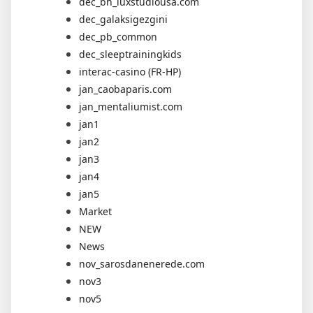
dec_bh_luxstudiousa.com
dec_galaksigezgini
dec_pb_common
dec_sleeptrainingkids
interac-casino (FR-HP)
jan_caobaparis.com
jan_mentaliumist.com
jan1
jan2
jan3
jan4
jan5
Market
NEW
News
nov_sarosdanenerede.com
nov3
nov5