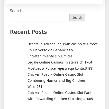
Business
Experts
Search
and
Advices
Search
of
Most
Recent Posts
Experience
Advicors
Desata la Adrenalina 1win casino te Ofrece
un Universo de Ganancias y
Entretenimiento sin Límites.
Legale Online Casinos in sterreich.1764
Mostbet w Polsce rejestracja konta.3488
Chicken Road – Online Casino Slot
Combining Humor and Big Chicken
Wins.981
Chicken Road – Online Casino Slot Packed
with Rewarding Chicken Crossings.1005