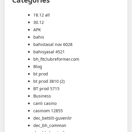
18.12 all
30.12
APK
bahis
bahistasal nov 6028
bahisyasal 4521
bh_fitclubreformer.com
Blog
bt prod
bt prod 3810 (2)
BT prod 5715
Business
canli casino
casinom 12855
dec_bettilt-guvenlir
dec_bh_common